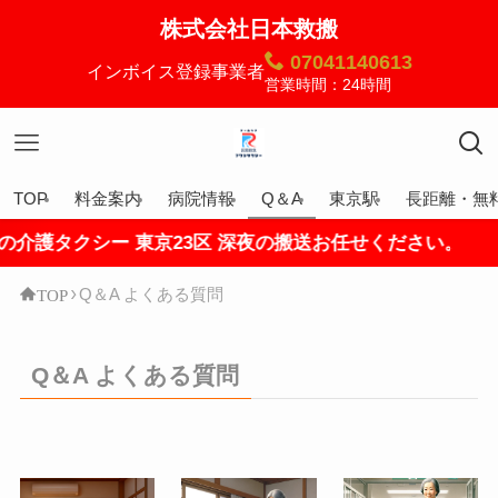
株式会社日本救搬
07041140613
インボイス登録事業者
営業時間：24時間
TOP
料金案内
病院情報
Q＆A
東京駅
長距離・無
護タクシー 東京23区 深夜の搬送お任せください。
TOP
Q＆A よくある質問
Q＆A よくある質問