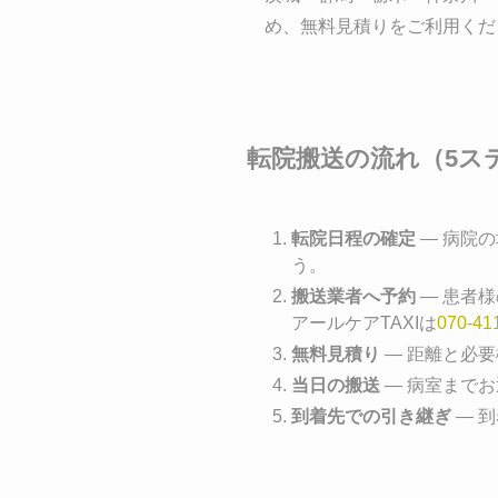
め、無料見積りをご利用くだ
転院搬送の流れ（5ス
転院日程の確定
― 病院
う。
搬送業者へ予約
― 患者
アールケアTAXIは
070-41
無料見積り
― 距離と必
当日の搬送
― 病室まで
到着先での引き継ぎ
― 