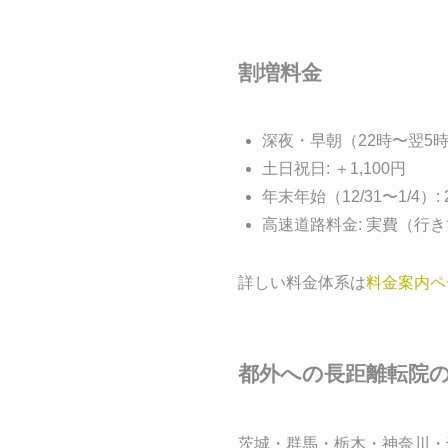
割増料金
深夜・早朝（22時〜翌5時）
土日祝日: ＋1,100円
年末年始（12/31〜1/4）:
高速道路料金: 実費（行
詳しい料金体系は
料金案内ペ
都外への長距離転院
茨城・群馬・栃木・神奈川・