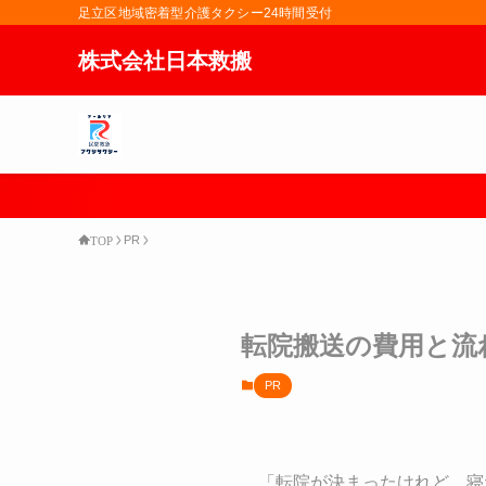
足立区地域密着型介護タクシー24時間受付
株式会社日本救搬
PR
TOP
転院搬送の費用と流
PR
「転院が決まったけれど、寝