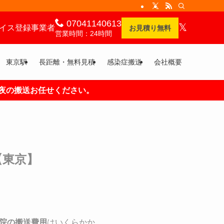
07041140613
𝕏
イス登録事業者
お見積り無料
営業時間：24時間
東京駅
長距離・無料見積
感染症搬送
会社概要
せください。
【東京】
院の搬送費用
はいくらかか