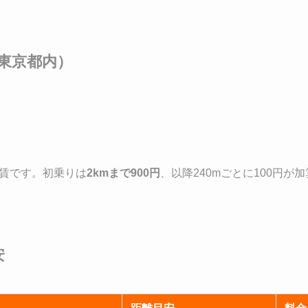
東京都内）
賃です。初乗りは
2kmまで900円
、以降240mごとに100円が
安