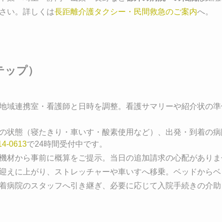
さい。詳しくは
長距離介護タクシー・民間救急のご案内
へ。
テップ）
の地域連携室・看護師と日時を調整。看護サマリーや紹介状の
様の状態（寝たきり・車いす・酸素使用など）、出発・到着の
14-0613
で24時間受付中です。
要機材から事前に概算をご提示。当日の追加請求の心配がありま
お迎えに上がり、ストレッチャーや車いすへ移乗。ベッドから
到着病院のスタッフへ引き継ぎ、必要に応じて入院手続きの介助