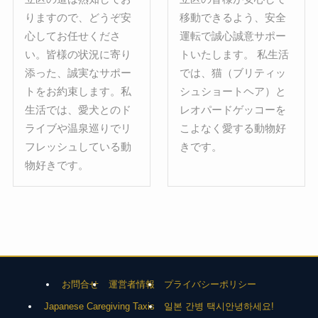
りますので、どうぞ安
移動できるよう、安全
心してお任せくださ
運転で誠心誠意サポー
い。皆様の状況に寄り
トいたします。 私生活
添った、誠実なサポー
では、猫（ブリティッ
トをお約束します。私
シュショートヘア）と
生活では、愛犬とのド
レオパードゲッコーを
ライブや温泉巡りでリ
こよなく愛する動物好
フレッシュしている動
きです。
物好きです。
お問合せ
運営者情報
プライバシーポリシー
Japanese Caregiving Taxis
일본 간병 택시안녕하세요!