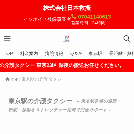
株式会社日本救搬
07041140613
インボイス登録事業者
営業時間：24時間
TOP
料金案内
病院情報
Q＆A
東京駅
長距離・無
シー 東京23区 深夜の搬送お任せください。
TOP
東京駅の介護タクシー
東京駅の介護タクシー
– 東京駅発着の通院・
転院・移動をストレッチャー完備で完全サポート –