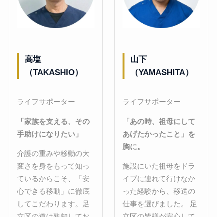
高塩
山下
（TAKASHIO）
（YAMASHITA）
ライフサポーター
ライフサポーター
「家族を支える、その
「あの時、祖母にして
手助けになりたい」
あげたかったこと」を
胸に。
介護の重みや移動の大
変さを身をもって知っ
施設にいた祖母をドラ
ているからこそ、「安
イブに連れて行けなか
心できる移動」に徹底
った経験から、移送の
してこだわります。足
仕事を選びました。 足
立区の道は熟知してお
立区の皆様が安心して