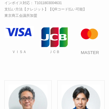
インボイス対応： T1011803004631
支払い方法【クレジット】【QRコード払い可能】
東京商工会議所加盟
ＶＩＳＡ
ＪＣＢ
MASTER